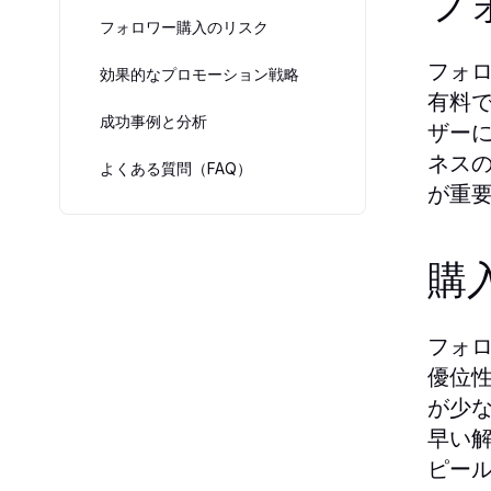
フ
フォロワー購入のリスク
フォロ
効果的なプロモーション戦略
有料
成功事例と分析
ザー
ネス
よくある質問（FAQ）
が重
購
フォ
優位
が少
早い
ピー