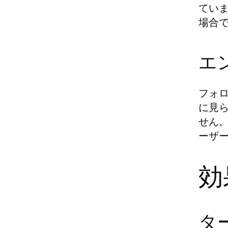
てい
場合
エ
フォ
に見
せん
ーザ
効
タ