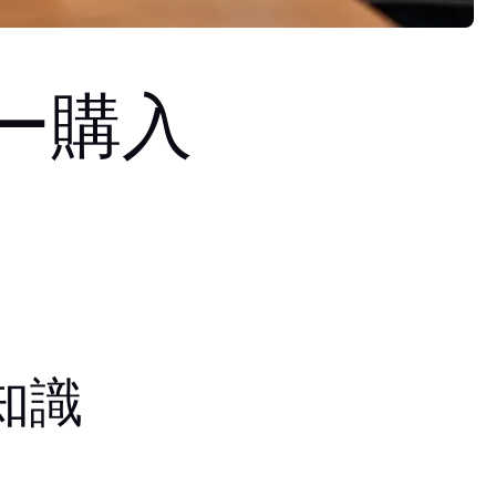
ー購入
知識