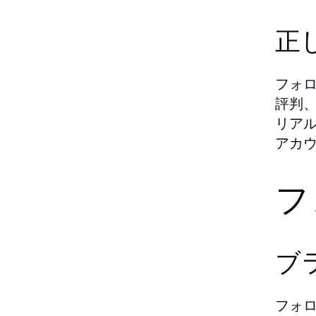
正
フォ
評判
リア
アカ
フ
ブ
フォ