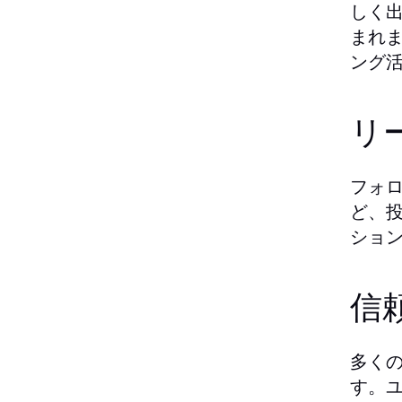
しく
まれ
ング
リ
フォ
ど、
ショ
信
多く
す。