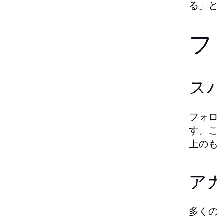
る」
フ
ス
フォ
す。
上の
ア
多く