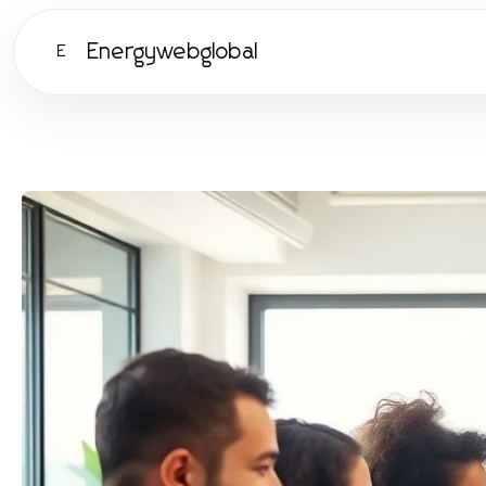
Energywebglobal
E