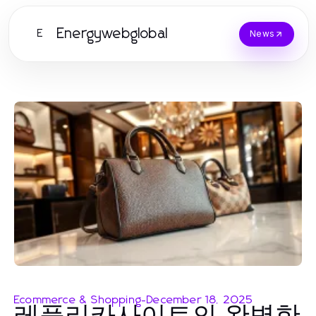
Energywebglobal
E
News
Ecommerce & Shopping
-
December 18, 2025