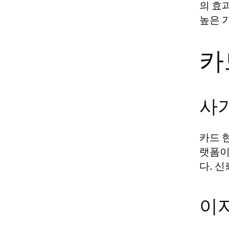
의 효
높은 
카
사
카드 
랫폼이
다. 
이