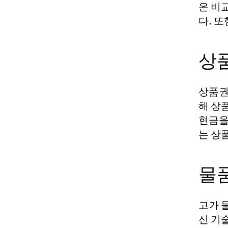
은 비
다. 
상
상품권
해 상
현금을
는 상
물
고가 
신 기