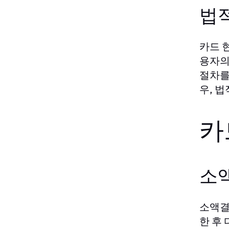
법
카드 
용자의
절차를
우, 
카
소
소액결
한 후