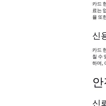
카드 
료는 
율 또
신
카드 
칠 수
하며,
안
신