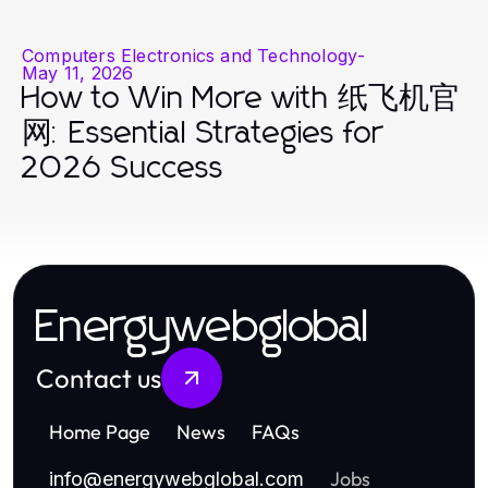
Computers Electronics and Technology
-
May 11, 2026
How to Win More with 纸飞机官
网: Essential Strategies for
2026 Success
Energywebglobal
Contact us
Home Page
News
FAQs
Jobs
info
@
energywebglobal.com