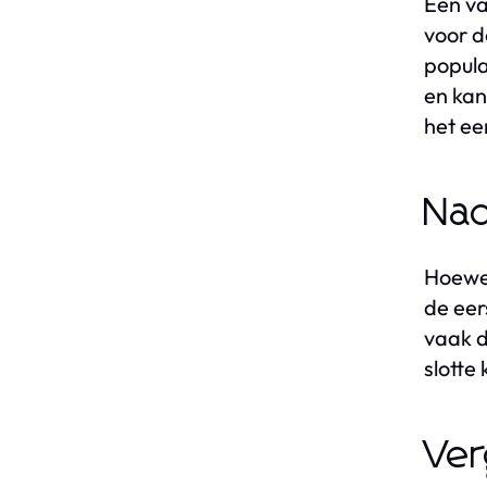
Een va
voor d
popula
en kan
het ee
Nad
Hoewel
de eer
vaak d
slotte
Ver