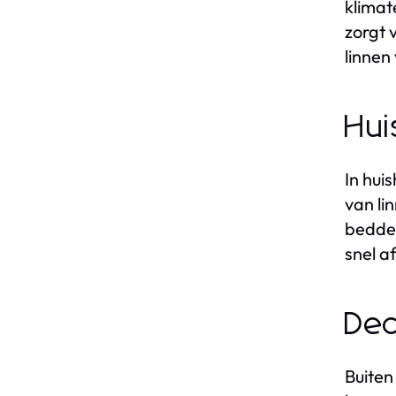
klimat
zorgt 
linnen
Hui
In hui
van l
bedden
snel a
Dec
Buiten