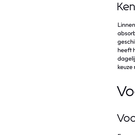
Ken
Linnen
absorb
geschi
heeft 
dageli
keuze 
Vo
Voo