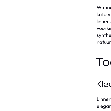
Wannee
katoen
linnen
voorke
synthe
natuurl
To
Kle
Linnen
elegan