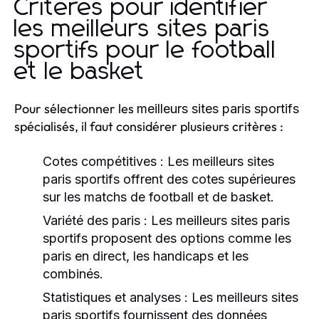
Critères pour identifier
les meilleurs sites paris
sportifs pour le football
et le basket
Pour sélectionner les
meilleurs sites paris sportifs
spécialisés, il faut considérer plusieurs critères :
Cotes compétitives
: Les
meilleurs sites
paris sportifs
offrent des cotes supérieures
sur les matchs de football et de basket.
Variété des paris
: Les
meilleurs sites paris
sportifs
proposent des options comme les
paris en direct, les handicaps et les
combinés.
Statistiques et analyses
: Les
meilleurs sites
paris sportifs
fournissent des données