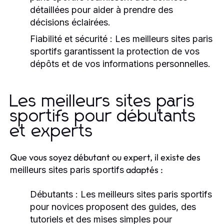
détaillées pour aider à prendre des
décisions éclairées.
Fiabilité et sécurité
: Les
meilleurs sites paris
sportifs
garantissent la protection de vos
dépôts et de vos informations personnelles.
Les meilleurs sites paris
sportifs pour débutants
et experts
Que vous soyez débutant ou expert, il existe des
adaptés :
meilleurs sites paris sportifs
Débutants
: Les
meilleurs sites paris sportifs
pour novices proposent des guides, des
tutoriels et des mises simples pour