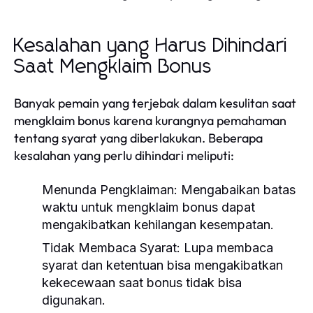
Kesalahan yang Harus Dihindari
Saat Mengklaim Bonus
Banyak pemain yang terjebak dalam kesulitan saat
mengklaim bonus karena kurangnya pemahaman
tentang syarat yang diberlakukan. Beberapa
kesalahan yang perlu dihindari meliputi:
Menunda Pengklaiman:
Mengabaikan batas
waktu untuk mengklaim bonus dapat
mengakibatkan kehilangan kesempatan.
Tidak Membaca Syarat:
Lupa membaca
syarat dan ketentuan bisa mengakibatkan
kekecewaan saat bonus tidak bisa
digunakan.