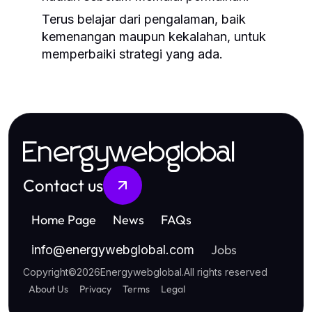
Terus belajar dari pengalaman, baik
kemenangan maupun kekalahan, untuk
memperbaiki strategi yang ada.
Energywebglobal
Contact us
Home Page
News
FAQs
Jobs
info
@
energywebglobal.com
Copyright
©
2026
Energywebglobal
.
All rights reserved
About Us
Privacy
Terms
Legal