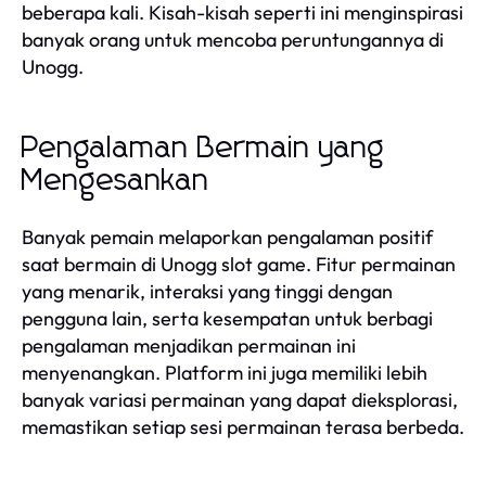
beberapa kali. Kisah-kisah seperti ini menginspirasi
banyak orang untuk mencoba peruntungannya di
Unogg.
Pengalaman Bermain yang
Mengesankan
Banyak pemain melaporkan pengalaman positif
saat bermain di Unogg slot game. Fitur permainan
yang menarik, interaksi yang tinggi dengan
pengguna lain, serta kesempatan untuk berbagi
pengalaman menjadikan permainan ini
menyenangkan. Platform ini juga memiliki lebih
banyak variasi permainan yang dapat dieksplorasi,
memastikan setiap sesi permainan terasa berbeda.