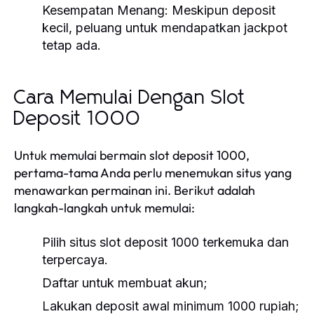
Kesempatan Menang:
Meskipun deposit
kecil, peluang untuk mendapatkan jackpot
tetap ada.
Cara Memulai Dengan Slot
Deposit 1000
Untuk memulai bermain slot deposit 1000,
pertama-tama Anda perlu menemukan situs yang
menawarkan permainan ini. Berikut adalah
langkah-langkah untuk memulai:
Pilih situs slot deposit 1000 terkemuka dan
terpercaya.
Daftar untuk membuat akun;
Lakukan deposit awal minimum 1000 rupiah;