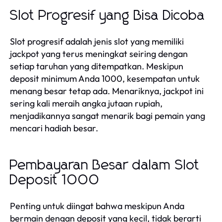
Slot Progresif yang Bisa Dicoba
Slot progresif adalah jenis slot yang memiliki
jackpot yang terus meningkat seiring dengan
setiap taruhan yang ditempatkan. Meskipun
deposit minimum Anda 1000, kesempatan untuk
menang besar tetap ada. Menariknya, jackpot ini
sering kali meraih angka jutaan rupiah,
menjadikannya sangat menarik bagi pemain yang
mencari hadiah besar.
Pembayaran Besar dalam Slot
Deposit 1000
Penting untuk diingat bahwa meskipun Anda
bermain dengan deposit yang kecil, tidak berarti