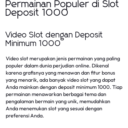
Permainan Populer di Slot
Deposit 1000
Video Slot dengan Deposit
Minimum 1000
Video slot merupakan jenis permainan yang paling
populer dalam dunia perjudian online. Dikenal
karena grafisnya yang menawan dan fitur bonus
yang menarik, ada banyak video slot yang dapat
Anda mainkan dengan deposit minimum 1000. Tiap
permainan menawarkan berbagai tema dan
pengalaman bermain yang unik, memudahkan
Anda menemukan slot yang sesuai dengan
preferensi Anda.