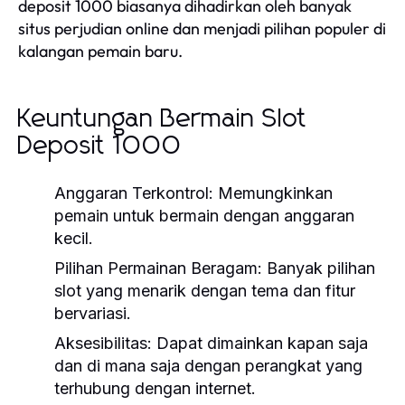
deposit 1000 biasanya dihadirkan oleh banyak
situs perjudian online dan menjadi pilihan populer di
kalangan pemain baru.
Keuntungan Bermain Slot
Deposit 1000
Anggaran Terkontrol:
Memungkinkan
pemain untuk bermain dengan anggaran
kecil.
Pilihan Permainan Beragam:
Banyak pilihan
slot yang menarik dengan tema dan fitur
bervariasi.
Aksesibilitas:
Dapat dimainkan kapan saja
dan di mana saja dengan perangkat yang
terhubung dengan internet.