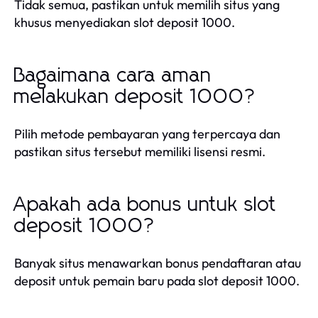
Tidak semua, pastikan untuk memilih situs yang
khusus menyediakan slot deposit 1000.
Bagaimana cara aman
melakukan deposit 1000?
Pilih metode pembayaran yang terpercaya dan
pastikan situs tersebut memiliki lisensi resmi.
Apakah ada bonus untuk slot
deposit 1000?
Banyak situs menawarkan bonus pendaftaran atau
deposit untuk pemain baru pada slot deposit 1000.