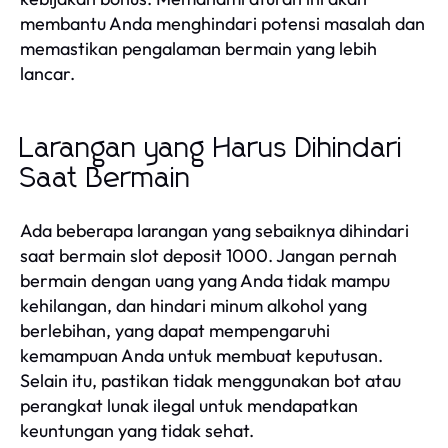
membantu Anda menghindari potensi masalah dan
memastikan pengalaman bermain yang lebih
lancar.
Larangan yang Harus Dihindari
Saat Bermain
Ada beberapa larangan yang sebaiknya dihindari
saat bermain slot deposit 1000. Jangan pernah
bermain dengan uang yang Anda tidak mampu
kehilangan, dan hindari minum alkohol yang
berlebihan, yang dapat mempengaruhi
kemampuan Anda untuk membuat keputusan.
Selain itu, pastikan tidak menggunakan bot atau
perangkat lunak ilegal untuk mendapatkan
keuntungan yang tidak sehat.