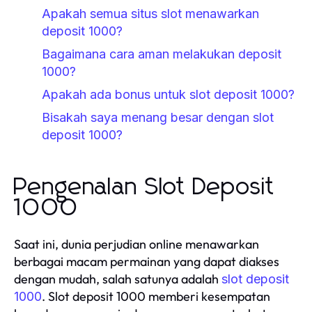
Apakah semua situs slot menawarkan
deposit 1000?
Bagaimana cara aman melakukan deposit
1000?
Apakah ada bonus untuk slot deposit 1000?
Bisakah saya menang besar dengan slot
deposit 1000?
Pengenalan Slot Deposit
1000
Saat ini, dunia perjudian online menawarkan
berbagai macam permainan yang dapat diakses
dengan mudah, salah satunya adalah
slot deposit
. Slot deposit 1000 memberi kesempatan
1000