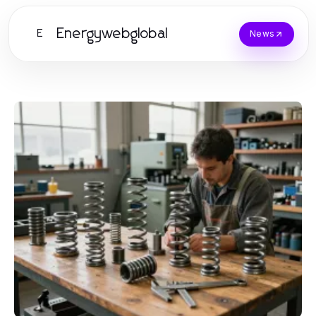
Energywebglobal
E
News